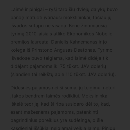
Laimė ir pinigai – ryšį tarp šių dviejų dalykų buvo
bandę matuoti įvariausi mokslininkai, tačiau jų
išvados sutapo ne visada. Bene žinomiausią
tyrimą 2010-aisiais atliko Ekonomikos Nobelio
premijos laureatai Danielis Kahnemanas ir jo
kolega iš Prinstono Angusas Deatonas. Tyrimo
išvadose buvo teigiama, kad laimė didėja tik
didėjant pajamoms iki 75 tūkst. JAV dolerių
(šiandien tai reikštų apie 110 tūkst. JAV dolerių).
Didesnės pajamos nei ši suma, jų teigimu, neturi
įtakos bendram laimės rodikliui. Mokslininkai
iškėlė teoriją, kad ši riba susidaro dėl to, kad,
esant mažesnėms pajamoms, patenkinti
pagrindinius poreikius yra sudėtinga, o šie
kasdieniai iššūkiai neigiamai veikia laimę. Pinigų