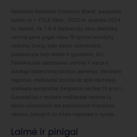
Remiantis Randstad Employer Brand“ pasauliniu
tyrimu (n = 172,8 tūkst.; 2023 m. gruodis–2024
m. sausis), tik 1 iš 4 darbuotojų savo darbdavį
vertina gerai pagal visus 10 tyrime nurodytų
veiksnių (tokių, kaip darbo užmokestis,
pusiausvyra tarp darbo ir gyvenimo, kt.).
Palankiausiai darbdavius vertina Y karta ir
aukštąjį išsilavinimą turintys asmenys. Vertinant
regionus, mažiausiai pozityviai apie darbdavį
atsiliepia europiečiai (teigiamai vertina 15 proc.).
Europiečius ir moteris mažiausiai tenkina jų
darbo užmokestis bei papildomos finansinės
naudos, palyginti su kitais regionais ir vyrais.
Laimė ir pinigai