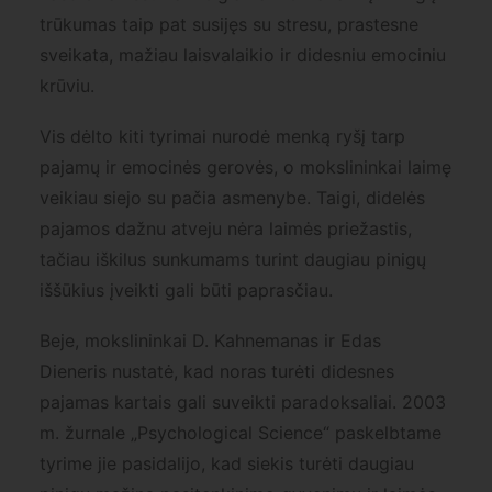
trūkumas taip pat susijęs su stresu, prastesne
sveikata, mažiau laisvalaikio ir didesniu emociniu
krūviu.
Vis dėlto kiti tyrimai nurodė menką ryšį tarp
pajamų ir emocinės gerovės, o mokslininkai laimę
veikiau siejo su pačia asmenybe. Taigi, didelės
pajamos dažnu atveju nėra laimės priežastis,
tačiau iškilus sunkumams turint daugiau pinigų
iššūkius įveikti gali būti paprasčiau.
Beje, mokslininkai D. Kahnemanas ir Edas
Dieneris nustatė, kad noras turėti didesnes
pajamas kartais gali suveikti paradoksaliai. 2003
m. žurnale „Psychological Science“ paskelbtame
tyrime jie pasidalijo, kad siekis turėti daugiau