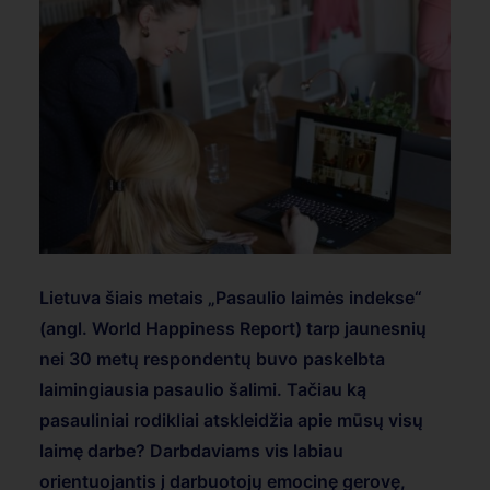
Lietuva šiais metais „Pasaulio laimės indekse“
(angl. World Happiness Report) tarp jaunesnių
nei 30 metų respondentų buvo paskelbta
laimingiausia pasaulio šalimi. Tačiau ką
pasauliniai rodikliai atskleidžia apie mūsų visų
laimę darbe? Darbdaviams vis labiau
orientuojantis į darbuotojų emocinę gerovę,