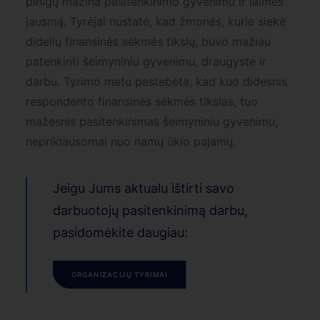
pinigų mažina pasitenkinimo gyvenimu ir laimės
jausmą. Tyrėjai nustatė, kad žmonės, kurie siekė
didelių finansinės sėkmės tikslų, buvo mažiau
patenkinti šeimyniniu gyvenimu, draugyste ir
darbu. Tyrimo metu pastebėta, kad kuo didesnis
respondento finansinės sėkmės tikslas, tuo
mažesnis pasitenkinimas šeimyniniu gyvenimu,
nepriklausomai nuo namų ūkio pajamų.
Jeigu Jums aktualu ištirti savo
darbuotojų pasitenkinimą darbu,
pasidomėkite daugiau:
ORGANIZACIJŲ TYRIMAI