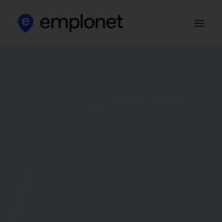
Apie mus
Klientams
Kandidatams
Darbo skelbimai
HR blog‘as
Kontaktai