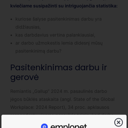
kviečiame susipažinti su intriguojančia statistika:
kuriose šalyse pasitenkinimas darbu yra
didžiausias,
kas darbdavius vertina palankiausiai,
ar darbo užmokestis lemia didesnį mūsų
pasitenkinimą darbu?
Pasitenkinimas darbu ir
gerovė
Remiantis „Gallup“ 2024 m. pasaulinės darbo
jėgos būklės ataskaita (angl.
State of the Global
Workplace: 2024 Report), 34 proc. apklausos
respondentų visame pasaulyje teigia, kad darbe
jie „klesti“. Vis dėlto net 58 proc. apklaustųjų