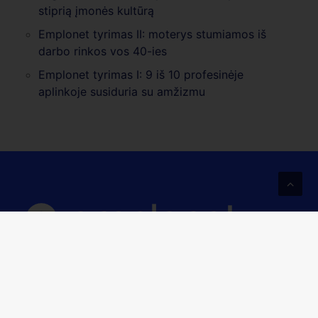
stiprią įmonės kultūrą
Emplonet tyrimas II: moterys stumiamos iš
darbo rinkos vos 40-ies
Emplonet tyrimas I: 9 iš 10 profesinėje
aplinkoje susiduria su amžizmu
Erdvė augti verslams
ir žmonėms