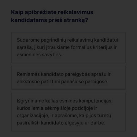
Kaip apibrėžiate reikalavimus
kandidatams prieš atranką?
Sudarome pagrindinių reikalavimų kandidatui
sąrašą, į kurį įtraukiame formalius kriterijus ir
asmenines savybes.
Remiamės kandidato pareigybės aprašu ir
ankstesne patirtimi panašiose pareigose.
Išgryniname kelias esmines kompetencijas,
kurios lemia sėkmę šioje pozicijoje ir
organizacijoje, ir aprašome, kaip jos turėtų
pasireikšti kandidato elgesyje ar darbe.