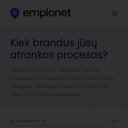
Kiek brandus jūsų
Apie mus
atrankos procesas?
Klientams
Kandidatams
Atlikite 3 min. testą ir sužinokite, kur jūsų
Darbo skelbimai
organizacija yra atrankos brandos skalėje. Nėra
HR blog‘as
teisingų ar neteisingų atsakymų – svarbu, kas
Kontaktai
realiai vyksta jūsų organizacijoje.
KLAUSIMAS
1
IŠ 10
0%