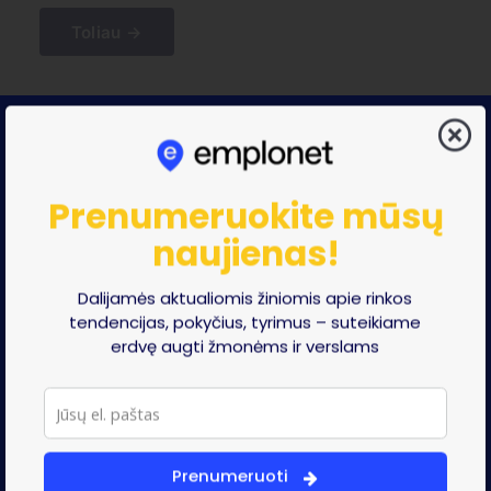
Toliau →
Prenumeruokite mūsų
naujienas!
Erdvė augti verslams
Dalijamės aktualiomis žiniomis apie rinkos
ir žmonėms
tendencijas, pokyčius, tyrimus – suteikiame
erdvę augti žmonėms ir verslams
Naujienlaiškis
Prenumeruoti