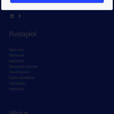
PRENUMERUOTI
Puslapiai
Apie mus
Partneriai
Klientams
Personalo atranka
Kandidatams
Darbo skelbimai
HR blog’as
Kontaktai
Vilnius