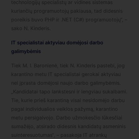
technologijų specialistų ar vidines sistemas
kuriančių programuotojų paklausa, tad didesnis
poreikis buvo PHP ir .NET (C#) programuotojų“, –
sako N. Kinderis.
IT specialistai aktyviau domėjosi darbo
galimybėmis
Tiek M. I. Baronienė, tiek N. Kinderis pastebi, jog
karantino metu IT specialistai gerokai aktyviau
nei įprasta domėjosi naujo darbo galimybėmis.
„Kandidatai tapo lankstesni ir lengviau sukalbami.
Tie, kurie prieš karantiną visai nesidomėjo darbu
pagal individualios veiklos pažymą, karantino
metu persigalvojo. Darbo užmokesčio lūkesčiai
sumažėjo, atsirado didesnis kandidatų asmeninis
suinteresuotumas“, – pasakoja IT atrankų