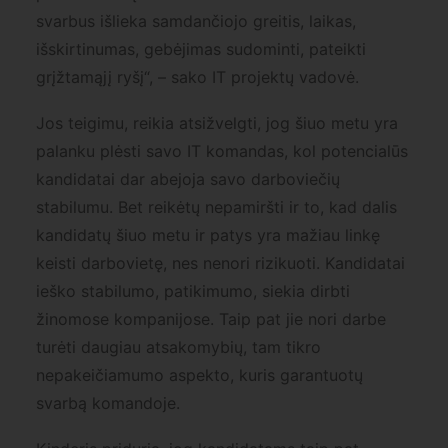
svarbus išlieka samdančiojo greitis, laikas,
išskirtinumas, gebėjimas sudominti, pateikti
grįžtamąjį ryšį“, – sako IT projektų vadovė.
Jos teigimu, reikia atsižvelgti, jog šiuo metu yra
palanku plėsti savo IT komandas, kol potencialūs
kandidatai dar abejoja savo darboviečių
stabilumu. Bet reikėtų nepamiršti ir to, kad dalis
kandidatų šiuo metu ir patys yra mažiau linkę
keisti darbovietę, nes nenori rizikuoti. Kandidatai
ieško stabilumo, patikimumo, siekia dirbti
žinomose kompanijose. Taip pat jie nori darbe
turėti daugiau atsakomybių, tam tikro
nepakeičiamumo aspekto, kuris garantuotų
svarbą komandoje.