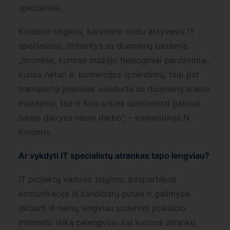
specialistė.
Kinderio teigimu, karantino metu aktyvesni IT
specialistai, dirbantys su duomenų bazėmis.
„Įmonėse, kuriose mažėjo tiesioginiai pardavimai,
kurios neturi e. komercijos sprendimų, taip pat
transporto įmonėse susidurta su duomenų srauto
mažėjimu, tad ir šios srities specialistai galimai
turėjo dairytis naujo darbo“, – komentuoja N.
Kinderis.
Ar vykdyti IT specialistų atrankas tapo lengviau?
IT projektų vadovo teigimu, paspartėjusi
komunikacija iš kandidatų pusės ir galimybė
dirbant iš namų lengviau suderinti pokalbio
internetu laiką palengvino kai kuriuos atrankų