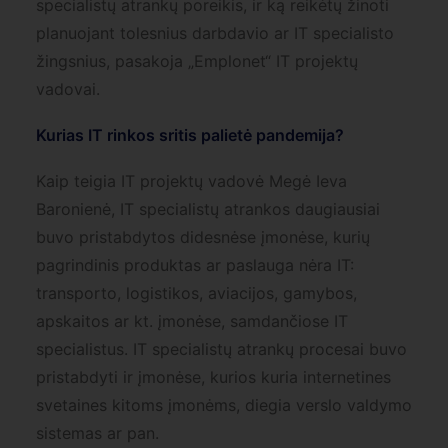
specialistų atrankų poreikis, ir ką reikėtų žinoti
planuojant tolesnius darbdavio ar IT specialisto
žingsnius, pasakoja „Emplonet“ IT projektų
vadovai.
Kurias IT rinkos sritis palietė pandemija?
Kaip teigia IT projektų vadovė Megė Ieva
Baronienė, IT specialistų atrankos daugiausiai
buvo pristabdytos didesnėse įmonėse, kurių
pagrindinis produktas ar paslauga nėra IT:
transporto, logistikos, aviacijos, gamybos,
apskaitos ar kt. įmonėse, samdančiose IT
specialistus. IT specialistų atrankų procesai buvo
pristabdyti ir įmonėse, kurios kuria internetines
svetaines kitoms įmonėms, diegia verslo valdymo
sistemas ar pan.