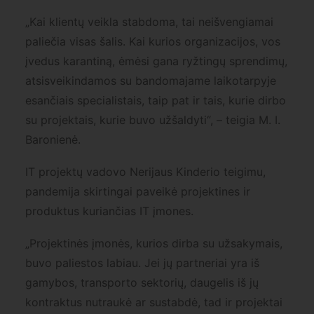
„Kai klientų veikla stabdoma, tai neišvengiamai
paliečia visas šalis. Kai kurios organizacijos, vos
įvedus karantiną, ėmėsi gana ryžtingų sprendimų,
atsisveikindamos su bandomajame laikotarpyje
esančiais specialistais, taip pat ir tais, kurie dirbo
su projektais, kurie buvo užšaldyti“, – teigia M. I.
Baronienė.
IT projektų vadovo Nerijaus Kinderio teigimu,
pandemija skirtingai paveikė projektines ir
produktus kuriančias IT įmones.
„Projektinės įmonės, kurios dirba su užsakymais,
buvo paliestos labiau. Jei jų partneriai yra iš
gamybos, transporto sektorių, daugelis iš jų
kontraktus nutraukė ar sustabdė, tad ir projektai