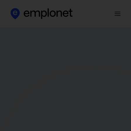
Apie mus
Klientams
Kandidatams
Darbo skelbimai
HR blog‘as
Kontaktai