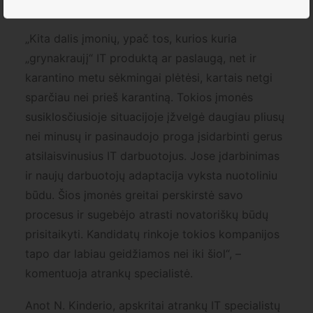
perskirstymui.
„Kita dalis įmonių, ypač tos, kurios kuria
„grynakraujį“ IT produktą ar paslaugą, net ir
karantino metu sėkmingai plėtėsi, kartais netgi
sparčiau nei prieš karantiną. Tokios įmonės
susiklosčiusioje situacijoje įžvelgė daugiau pliusų
nei minusų ir pasinaudojo proga įsidarbinti gerus
atsilaisvinusius IT darbuotojus. Jose įdarbinimas
ir naujų darbuotojų adaptacija vyksta nuotoliniu
būdu. Šios įmonės greitai perskirstė savo
procesus ir sugebėjo atrasti novatoriškų būdų
prisitaikyti. Kandidatų rinkoje tokios kompanijos
tapo dar labiau geidžiamos nei iki šiol“, –
komentuoja atrankų specialistė.
Anot N. Kinderio, apskritai atrankų IT specialistų