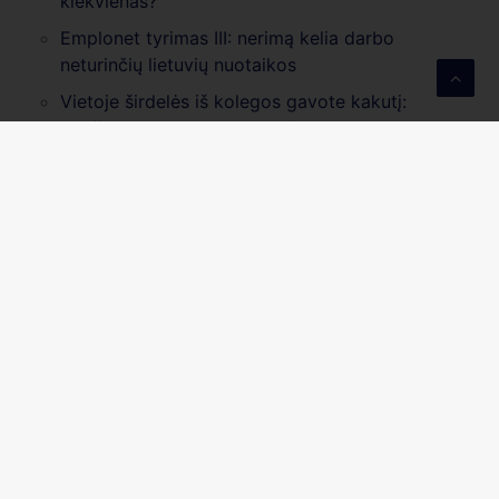
kiekvienas?
Emplonet tyrimas III: nerimą kelia darbo
neturinčių lietuvių nuotaikos
Vietoje širdelės iš kolegos gavote kakutį:
pokštas ar nauja mobingo forma?
Organizacinė kultūra: patarimai, kaip sukurti
stiprią įmonės kultūrą
Emplonet tyrimas II: moterys stumiamos iš
darbo rinkos vos 40-ies
Emplonet tyrimas I: 9 iš 10 profesinėje
aplinkoje susiduria su amžizmu