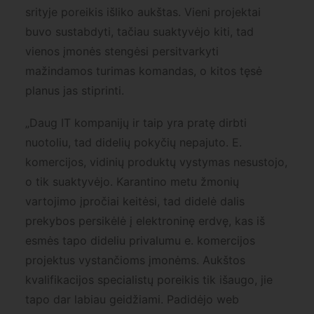
srityje poreikis išliko aukštas. Vieni projektai
buvo sustabdyti, tačiau suaktyvėjo kiti, tad
vienos įmonės stengėsi persitvarkyti
mažindamos turimas komandas, o kitos tęsė
planus jas stiprinti.
„Daug IT kompanijų ir taip yra pratę dirbti
nuotoliu, tad didelių pokyčių nepajuto. E.
komercijos, vidinių produktų vystymas nesustojo,
o tik suaktyvėjo. Karantino metu žmonių
vartojimo įpročiai keitėsi, tad didelė dalis
prekybos persikėlė į elektroninę erdvę, kas iš
esmės tapo dideliu privalumu e. komercijos
projektus vystančioms įmonėms. Aukštos
kvalifikacijos specialistų poreikis tik išaugo, jie
tapo dar labiau geidžiami. Padidėjo web