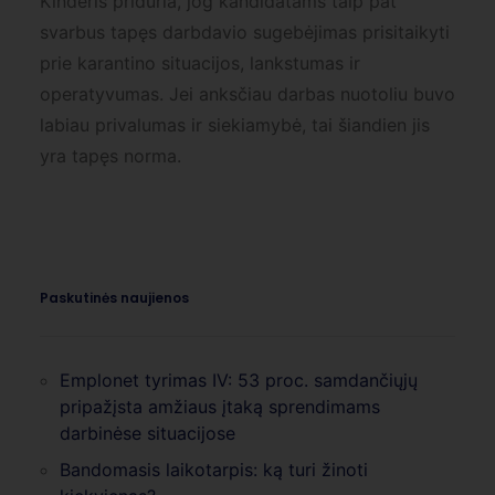
Kinderis priduria, jog kandidatams taip pat
svarbus tapęs darbdavio sugebėjimas prisitaikyti
prie karantino situacijos, lankstumas ir
operatyvumas. Jei anksčiau darbas nuotoliu buvo
labiau privalumas ir siekiamybė, tai šiandien jis
yra tapęs norma.
Paskutinės naujienos
Emplonet tyrimas IV: 53 proc. samdančiųjų
pripažįsta amžiaus įtaką sprendimams
darbinėse situacijose
Bandomasis laikotarpis: ką turi žinoti