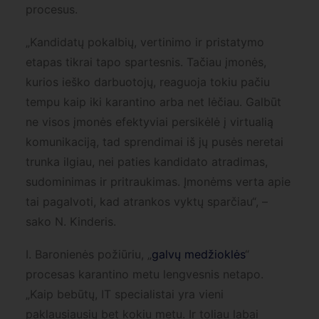
procesus.
„Kandidatų pokalbių, vertinimo ir pristatymo
etapas tikrai tapo spartesnis. Tačiau įmonės,
kurios ieško darbuotojų, reaguoja tokiu pačiu
tempu kaip iki karantino arba net lėčiau. Galbūt
ne visos įmonės efektyviai persikėlė į virtualią
komunikaciją, tad sprendimai iš jų pusės neretai
trunka ilgiau, nei paties kandidato atradimas,
sudominimas ir pritraukimas. Įmonėms verta apie
tai pagalvoti, kad atrankos vyktų sparčiau“, –
sako N. Kinderis.
I. Baronienės požiūriu, „
galvų medžioklės
“
procesas karantino metu lengvesnis netapo.
„Kaip bebūtų, IT specialistai yra vieni
paklausiausių bet kokiu metu. Ir toliau labai