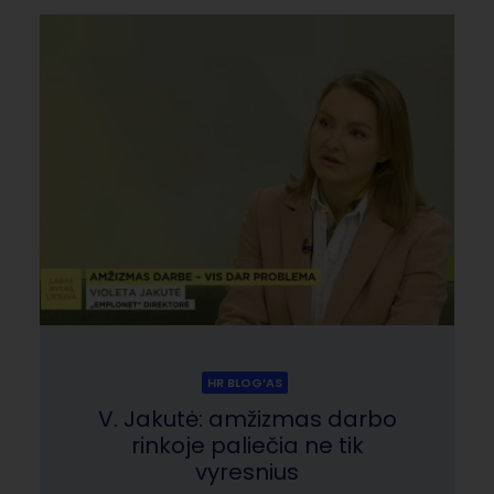
HR BLOG‘AS
V. Jakutė: amžizmas darbo
rinkoje paliečia ne tik
vyresnius