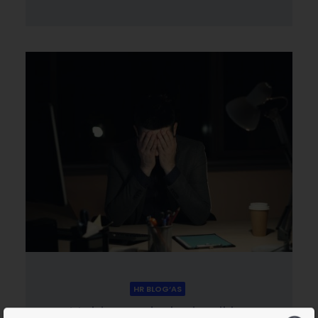
HR BLOG‘AS
Mobingas darbe ir reiklus