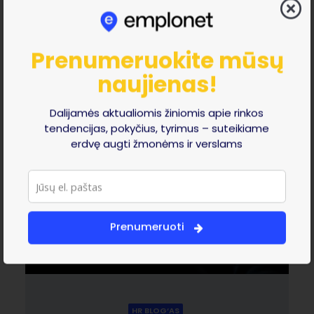
vadovavimas: kaip atskirti?
Prenumeruokite mūsų
naujienas!
Dalijamės aktualiomis žiniomis apie rinkos
tendencijas, pokyčius, tyrimus – suteikiame
erdvę augti žmonėms ir verslams
Prenumeruoti
HR BLOG‘AS