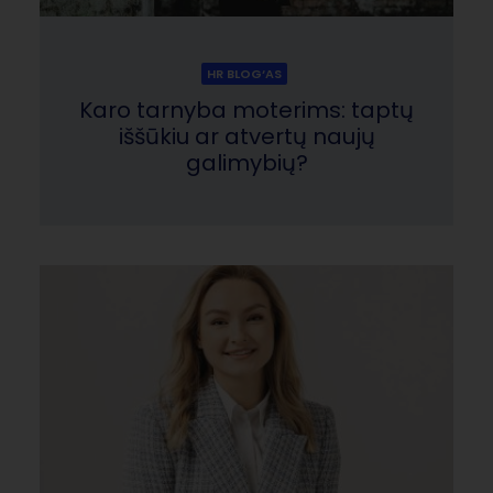
HR BLOG‘AS
Karo tarnyba moterims: taptų
iššūkiu ar atvertų naujų
galimybių?