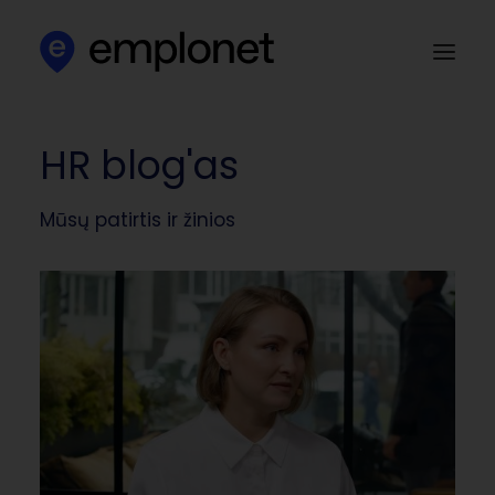
HR blog'as
Apie mus
Klientams
Mūsų patirtis ir žinios
Kandidatams
Darbo skelbimai
HR blog‘as
Kontaktai