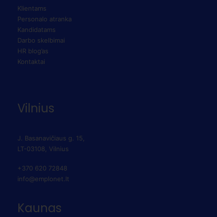
Klientams
Personalo atranka
Kandidatams
Darbo skelbimai
HR blog’as
Kontaktai
Vilnius
J. Basanavičiaus g. 15,
LT-03108, Vilnius
+370 620 72848
info@emplonet.lt
Kaunas