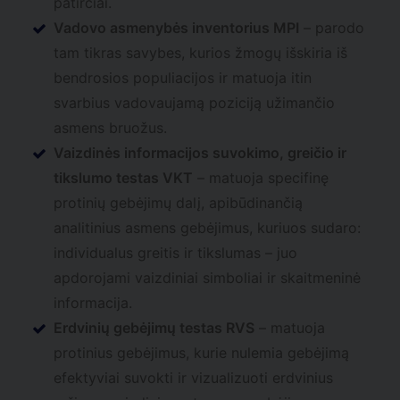
patirčiai.
Vadovo asmenybės inventorius MPI
– parodo
tam tikras savybes, kurios žmogų išskiria iš
bendrosios populiacijos ir matuoja itin
svarbius vadovaujamą poziciją užimančio
asmens bruožus.
Vaizdinės informacijos suvokimo, greičio ir
tikslumo testas VKT
– matuoja specifinę
protinių gebėjimų dalį, apibūdinančią
analitinius asmens gebėjimus, kuriuos sudaro:
individualus greitis ir tikslumas – juo
apdorojami vaizdiniai simboliai ir skaitmeninė
informacija.
Erdvinių gebėjimų testas RVS
– matuoja
protinius gebėjimus, kurie nulemia gebėjimą
efektyviai suvokti ir vizualizuoti erdvinius