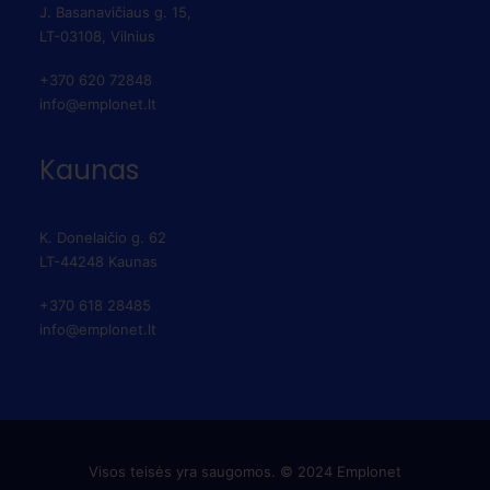
J. Basanavičiaus g. 15,
LT-03108, Vilnius
+370 620 72848
info@emplonet.lt
Kaunas
K. Donelaičio g. 62
LT-44248 Kaunas
+370 618 28485
info@emplonet.lt
Visos teisės yra saugomos. © 2024 Emplonet