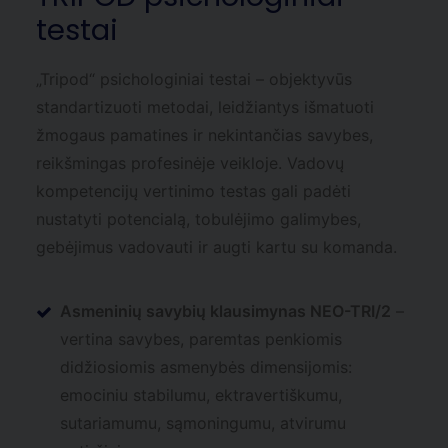
testai
„Tripod“ psichologiniai testai – objektyvūs
standartizuoti metodai, leidžiantys išmatuoti
žmogaus pamatines ir nekintančias savybes,
reikšmingas profesinėje veikloje. Vadovų
kompetencijų vertinimo testas gali padėti
nustatyti potencialą, tobulėjimo galimybes,
gebėjimus vadovauti ir augti kartu su komanda.
Asmeninių savybių klausimynas NEO-TRI/2
–
vertina savybes, paremtas penkiomis
didžiosiomis asmenybės dimensijomis:
emociniu stabilumu, ektravertiškumu,
sutariamumu, sąmoningumu, atvirumu