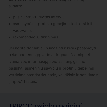
sudaro:
pusiau struktūruotas interviu;
asmenybės ir protinių gebėjimų testai, skirti
vadovams;
rekomendacijų tikrinimas.
Jei norite dar labiau sumažinti rizikas pasamdyti
nekompetentingą vadovą ir gauti išsamią bei
įvairialypę informaciją apie asmenį, galime
pasiūlyti asmeninių savybių ir protinių gebėjimų
vertinimą standartizuotais, validžiais ir patikimais
„Tripod“ testais.
TRIPOD psichologiniai