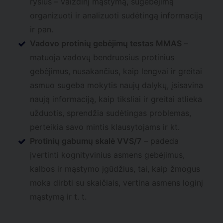
ryšius – vaizdinį mąstymą, sugebėjimą
organizuoti ir analizuoti sudėtingą informaciją
ir pan.
Vadovo protinių gebėjimų testas MMAS
–
matuoja vadovų bendruosius protinius
gebėjimus, nusakančius, kaip lengvai ir greitai
asmuo sugeba mokytis naujų dalykų, įsisavina
naują informaciją, kaip tiksliai ir greitai atlieka
užduotis, sprendžia sudėtingas problemas,
perteikia savo mintis klausytojams ir kt.
Protinių gabumų skalė VVS/7
– padeda
įvertinti kognityvinius asmens gebėjimus,
kalbos ir mąstymo įgūdžius, tai, kaip žmogus
moka dirbti su skaičiais, vertina asmens loginį
mąstymą ir t. t.