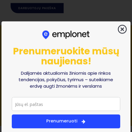
DARBUOTOJŲ PAIEŠKA
Prenumeruokite mūsų
Atraskite erdvę augti
naujienas!
Prisidedame prie verslų ir žmonių juose augimo
Dalijamės aktualiomis žiniomis apie rinkos
tendencijas, pokyčius, tyrimus – suteikiame
IEŠKOTI KANDIDATO
erdvę augti žmonėms ir verslams
IEŠKOTI DARBO
Prenumeruoti