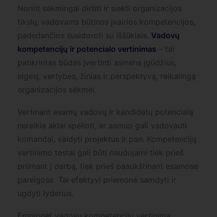
Norint sėkmingai dirbti ir siekti organizacijos
tikslų, vadovams būtinos įvairios kompetencijos,
padedančios susidoroti su iššūkiais.
Vadovų
kompetencijų ir potencialo vertinimas
– tai
patikrintas būdas įvertinti asmens įgūdžius,
elgesį, vertybes, žinias ir perspektyvą, reikalingą
organizacijos sėkmei.
Vertinant esamų vadovų ir kandidatų potencialą
nereikia aklai spėlioti, ar asmuo gali vadovauti
komandai, valdyti projektus ir pan. Kompetencijų
vertinimo testai gali būti naudojami tiek prieš
priimant į darbą, tiek prieš paaukštinant esamose
pareigose. Tai efektyvi priemonė samdyti ir
ugdyti lyderius.
Emplonet vadovų kompetencijų vertinimą