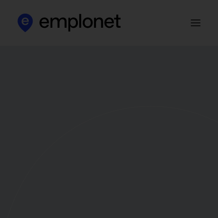
Apie mus
Klientams
Kandidatams
Darbo skelbimai
HR blog‘as
Kontaktai