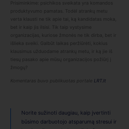
Prisiminkime: psichikos sveikata yra komandos
produktyvumo pamatas. Todėl atrankų metu
verta klausti ne tik apie tai, ką kandidatas moka,
bet ir kaip jis ilsisi. Tik taip vystysime
organizacijas, kuriose žmonės ne tik dirba, bet ir
išlieka sveiki. Galbūt laikas peržiūrėti, kokius
klausimus užduodame atrankų metu, ir ką jie iš
tiesų pasako apie mūsų organizacijos požiūrį į
žmogų?
Komentaras buvo publikuotas portale
LRT.lt
Norite sužinoti daugiau, kaip įvertinti
būsimo darbuotojo atsparumą stresui ir