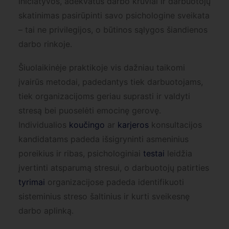
iniciatyvos, adekvatūs darbo krūviai ir darbuotojų
skatinimas pasirūpinti savo psichologine sveikata
– tai ne privilegijos, o būtinos sąlygos šiandienos
darbo rinkoje.
Šiuolaikinėje praktikoje vis dažniau taikomi
įvairūs metodai, padedantys tiek darbuotojams,
tiek organizacijoms geriau suprasti ir valdyti
stresą bei puoselėti emocinę gerovę.
Individualios
koučingo
ar
karjeros
konsultacijos
kandidatams padeda išsigryninti asmeninius
poreikius ir ribas, psichologiniai
testai
leidžia
įvertinti atsparumą stresui, o darbuotojų patirties
tyrimai
organizacijose padeda identifikuoti
sisteminius streso šaltinius ir kurti sveikesnę
darbo aplinką.