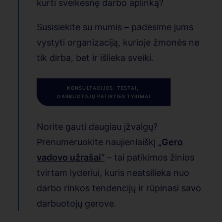
kurti sveikesnę darbo aplinką?
Susisiekite su mumis – padėsime jums
vystyti organizaciją, kurioje žmonės ne
tik dirba, bet ir išlieka sveiki.
KONSULTACIJOS, TESTAI, 
DARBUOTOJŲ PATIRTIES TYRIMAI
Norite gauti daugiau įžvalgų?
Prenumeruokite naujienlaiškį
„Gero
vadovo užrašai“
–
tai patikimos žinios
tvirtam lyderiui, kuris neatsilieka nuo
darbo rinkos tendencijų ir rūpinasi savo
darbuotojų gerove.