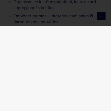
Organizacinė kultūra: patarimai, kaip sukurti
stiprią įmonės kultūrą
Emplonet tyrimas II: moterys stumiamos iš
darbo rinkos vos 40-ies
Emplonet tyrimas I: 9 iš 10 profesinėje
aplinkoje susiduria su amžizmu
Erdvė augti verslams
ir žmonėms