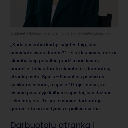
Emplonet vykdomoji direktorė Ingrida Juknevičiūtė-Lukašonok
„Kada paskutinį kartą ilsėjotės taip, kad
pamiršote visus darbus?“ – šis klausimas, nors ir
skamba kaip pokalbio pradžia prie kavos
puodelio, tačiau turėtų skambėti ir darbuotojų
atrankų metu. Spalis – Pasaulinis psichikos
sveikatos mėnuo, o spalio 10-oji – diena, kai
visame pasaulyje kalbame apie tai, kas dažnai
lieka nutylėta. Tai yra emocinė darbuotojų
gerovė, streso valdymas ir poilsio svarba.
Darbuotojų atranka į