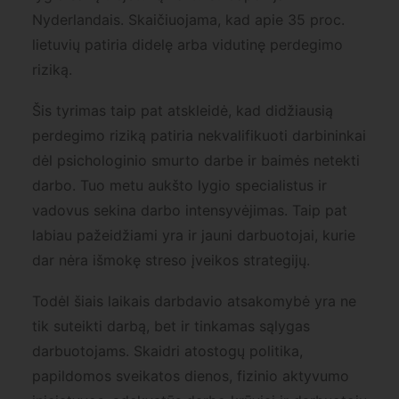
Nyderlandais. Skaičiuojama, kad apie 35 proc.
lietuvių patiria didelę arba vidutinę perdegimo
riziką.
Šis tyrimas taip pat atskleidė, kad didžiausią
perdegimo riziką patiria nekvalifikuoti darbininkai
dėl psichologinio smurto darbe ir baimės netekti
darbo. Tuo metu aukšto lygio specialistus ir
vadovus sekina darbo intensyvėjimas. Taip pat
labiau pažeidžiami yra ir jauni darbuotojai, kurie
dar nėra išmokę streso įveikos strategijų.
Todėl šiais laikais darbdavio atsakomybė yra ne
tik suteikti darbą, bet ir tinkamas sąlygas
darbuotojams. Skaidri atostogų politika,
papildomos sveikatos dienos, fizinio aktyvumo