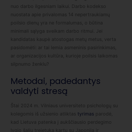
nuo darbo ilgesniam laikui. Darbo kodekso
nuostata apie privalomas 14 nepertraukiamų
poilsio dienų yra ne formalumas, o būtina
minimali sąlyga sveikam darbo ritmui. Jei
kandidatas kaupė atostogas metų metus, verta
pasidomėti: ar tai lemia asmeninis pasirinkimas,
ar organizacijos kultūra, kurioje poilsis laikomas
silpnumo ženklu?
Metodai, padedantys
valdyti stresą
Štai 2024 m. Vilniaus universiteto psichologų su
kolegomis iš užsienio atliktas
tyrimas
parodė,
kad Lietuva patenka į aukščiausio perdegimo
lygio šalių trejetuką kartu su Japonija ir