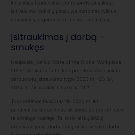
keliančias tendencijas: po rekordiškai aukštų
įsitraukimo rodiklių pasaulyje matomas ryškus
nuosmukis, o gerovės vertinimai vėl mažėja.
Įsitraukimas į darbą –
smukęs
Naujausia „Gallup State of the Global Workplace
2025“ ataskaita rodo, kad po rekordiškai aukšto
darbuotojų įsitraukimo lygio 2023 m. (23 %),
2024 m. šis rodiklis smuko iki 21 %.
Toks kritimas fiksuotas tik 2020 m. Iki
pandemijos įsitraukimas tik augo, po jos vėl buvo
reikšmingai pakilęs. Tai rodo aiškų iššūkį
organizacijoms: darbuotojų ryšys su savo darbu
ir organizacija silpnėja.