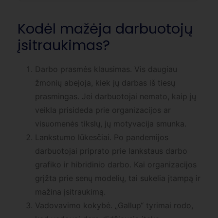
Kodėl mažėja darbuotojų
įsitraukimas?
Darbo prasmės klausimas. Vis daugiau
žmonių abejoja, kiek jų darbas iš tiesų
prasmingas. Jei darbuotojai nemato, kaip jų
veikla prisideda prie organizacijos ar
visuomenės tikslų, jų motyvacija smunka.
Lankstumo lūkesčiai. Po pandemijos
darbuotojai priprato prie lankstaus darbo
grafiko ir hibridinio darbo. Kai organizacijos
grįžta prie senų modelių, tai sukelia įtampą ir
mažina įsitraukimą.
Vadovavimo kokybė. „Gallup“ tyrimai rodo,