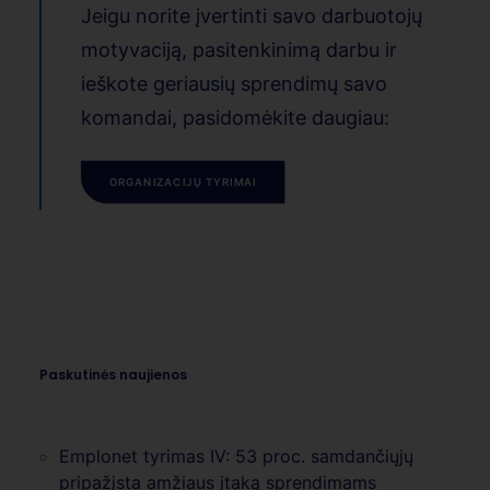
Jeigu norite įvertinti savo darbuotojų
motyvaciją, pasitenkinimą darbu ir
ieškote geriausių sprendimų savo
komandai, pasidomėkite daugiau:
ORGANIZACIJŲ TYRIMAI
Paskutinės naujienos
Emplonet tyrimas IV: 53 proc. samdančiųjų
pripažįsta amžiaus įtaką sprendimams