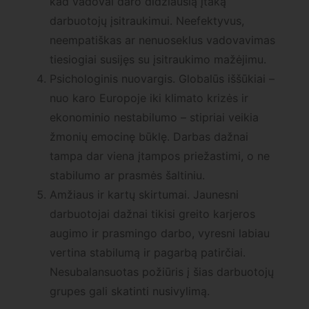
kad vadovai daro didžiausią įtaką
darbuotojų įsitraukimui. Neefektyvus,
neempatiškas ar nenuoseklus vadovavimas
tiesiogiai susijęs su įsitraukimo mažėjimu.
Psichologinis nuovargis. Globalūs iššūkiai –
nuo karo Europoje iki klimato krizės ir
ekonominio nestabilumo – stipriai veikia
žmonių emocinę būklę. Darbas dažnai
tampa dar viena įtampos priežastimi, o ne
stabilumo ar prasmės šaltiniu.
Amžiaus ir kartų skirtumai. Jaunesni
darbuotojai dažnai tikisi greito karjeros
augimo ir prasmingo darbo, vyresni labiau
vertina stabilumą ir pagarbą patirčiai.
Nesubalansuotas požiūris į šias darbuotojų
grupes gali skatinti nusivylimą.