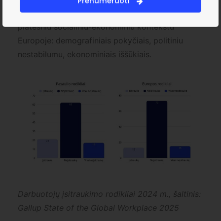
Prenumeruoti
siejama ne tik su darbo sąlygomis, bet ir su
platesniu socialiniu-ekonominiu kontekstu
Europoje: demografiniais pokyčiais, politiniu
nestabilumu, ekonominiais iššūkiais.
Darbuotojų įsitraukimo rodikliai 2024 m., šaltinis:
Gallup State of the Global Workplace 2025