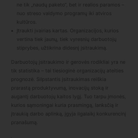
ne tik „naudų paketo“, bet ir realios paramos –
nuo streso valdymo programų iki atviros
kultūros.
Įtraukti įvairias kartas. Organizacijos, kurios
vertina tiek jaunų, tiek vyresnių darbuotojų
stiprybes, užtikrina didesnį įsitraukimą.
Darbuotojų įsitraukimo ir gerovės rodikliai yra ne
tik statistika – tai tiesioginė organizacijų ateities
prognozė. Silpstantis įsitraukimas reiškia
prarastą produktyvumą, inovacijų stoką ir
augantį darbuotojų kaitos lygį. Tuo tarpu įmonės,
kurios sąmoningai kuria prasmingą, lanksčią ir
įtraukią darbo aplinką, įgyja ilgalaikį konkurencinį
pranašumą.