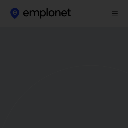
Apie mus
Klientams
Kandidatams
Darbo skelbimai
HR blog‘as
Kontaktai