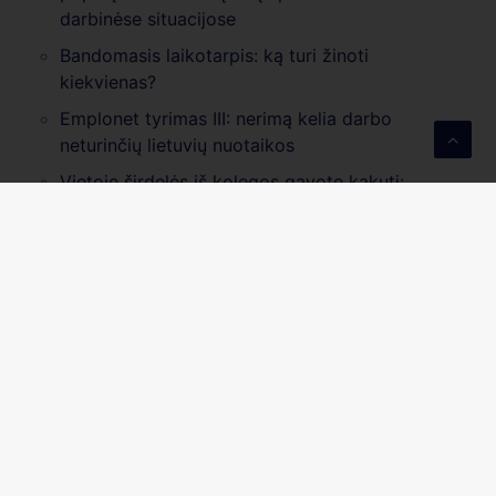
darbinėse situacijose
Bandomasis laikotarpis: ką turi žinoti
kiekvienas?
Emplonet tyrimas III: nerimą kelia darbo
neturinčių lietuvių nuotaikos
Vietoje širdelės iš kolegos gavote kakutį:
pokštas ar nauja mobingo forma?
Organizacinė kultūra: patarimai, kaip sukurti
stiprią įmonės kultūrą
Emplonet tyrimas II: moterys stumiamos iš
darbo rinkos vos 40-ies
Emplonet tyrimas I: 9 iš 10 profesinėje
aplinkoje susiduria su amžizmu