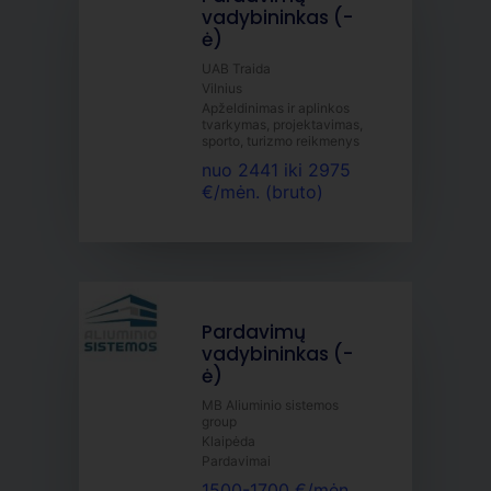
vadybininkas (-
ė)
UAB Traida
Vilnius
Apželdinimas ir aplinkos
tvarkymas, projektavimas,
sporto, turizmo reikmenys
nuo 2441 iki 2975
€/mėn. (bruto)
Pardavimų
vadybininkas (-
ė)
MB Aliuminio sistemos
group
Klaipėda
Pardavimai
1500-1700 €/mėn.