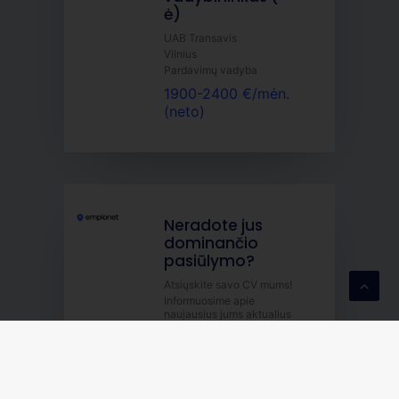
ė)
UAB Transavis
Vilnius
Pardavimų vadyba
1900-2400 €/mėn.
(neto)
Neradote jus
dominančio
pasiūlymo?
Atsiųskite savo CV mums!
Informuosime apie
naujausius jums aktualius
darbo skelbimus.