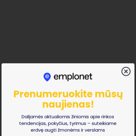
Prenumeruokite mūsų
naujienas!
Dalijamės aktualiomis žiniomis apie rinkos
tendencijas, pokyčius, tyrimus – suteikiame
erdvę augti žmonėms ir verslams