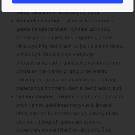
keliančiomis aplinkybėmis, taip sumažindamas
darbų vilkinimo ir nuostolių tikimybę.
Komandinis darbas.
Tikimasi, kad žmogus
gebės bendradarbiauti vykdant užduotis,
mokės jas deleguoti, bus pagarbus, gebės
išklausyti kitą, bendrauti su įvairiais žmonėmis,
prisitaikyti. Šiuolaikinėje vadyboje
pripažįstama, kad organizacijų veiklos sėkmė
priklauso nuo darbo grupių, o ne atskirų
individų, dėl to vis labiau vertinami įgūdžiai,
padedantys žmonėms darniai bendradarbiauti.
Lyderio savybės.
Tokioms savybėms paprastai
priskiriamas gebėjimas motyvuoti, įkvėpti
kitus, sutelkti komandos narius bendrų tikslų
siekimui, deleguoti geriausiai asmens
potencialą atskleidžiančias užduotis. Šios