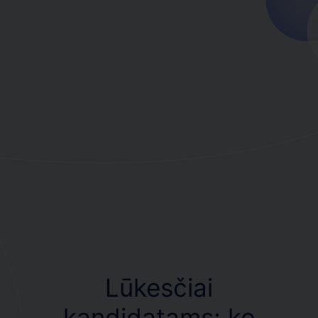
Lūkesčiai
kandidatams: ko