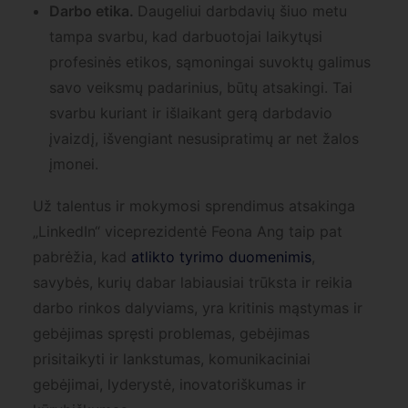
Darbo etika.
Daugeliui darbdavių šiuo metu
tampa svarbu, kad darbuotojai laikytųsi
profesinės etikos, sąmoningai suvoktų galimus
savo veiksmų padarinius, būtų atsakingi. Tai
svarbu kuriant ir išlaikant gerą darbdavio
įvaizdį, išvengiant nesusipratimų ar net žalos
įmonei.
Už talentus ir mokymosi sprendimus atsakinga
„LinkedIn“ viceprezidentė Feona Ang taip pat
pabrėžia, kad
atlikto tyrimo duomenimis
,
savybės, kurių dabar labiausiai trūksta ir reikia
darbo rinkos dalyviams, yra kritinis mąstymas ir
gebėjimas spręsti problemas, gebėjimas
prisitaikyti ir lankstumas, komunikaciniai
gebėjimai, lyderystė, inovatoriškumas ir