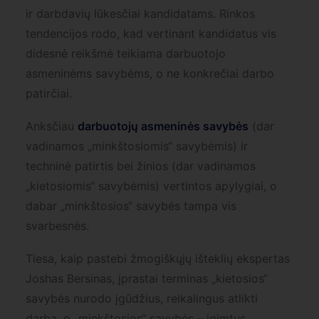
ir darbdavių lūkesčiai kandidatams. Rinkos
tendencijos rodo, kad vertinant kandidatus vis
didesnė reikšmė teikiama darbuotojo
asmeninėms savybėms, o ne konkrečiai darbo
patirčiai.
Anksčiau
darbuotojų asmeninės savybės
(dar
vadinamos „minkštosiomis“ savybėmis) ir
techninė patirtis bei žinios (dar vadinamos
„kietosiomis“ savybėmis) vertintos apylygiai, o
dabar „minkštosios“ savybės tampa vis
svarbesnės.
Tiesa, kaip pastebi žmogiškųjų išteklių ekspertas
Joshas Bersinas, įprastai terminas „kietosios“
savybės nurodo įgūdžius, reikalingus atlikti
darbą, o „minkštosios“ savybės – įgimtus