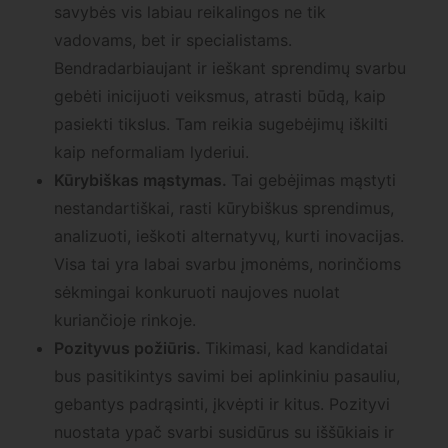
savybės vis labiau reikalingos ne tik
vadovams, bet ir specialistams.
Bendradarbiaujant ir ieškant sprendimų svarbu
gebėti inicijuoti veiksmus, atrasti būdą, kaip
pasiekti tikslus. Tam reikia sugebėjimų iškilti
kaip neformaliam lyderiui.
Kūrybiškas mąstymas.
Tai gebėjimas mąstyti
nestandartiškai, rasti kūrybiškus sprendimus,
analizuoti, ieškoti alternatyvų, kurti inovacijas.
Visa tai yra labai svarbu įmonėms, norinčioms
sėkmingai konkuruoti naujoves nuolat
kuriančioje rinkoje.
Pozityvus požiūris.
Tikimasi, kad kandidatai
bus pasitikintys savimi bei aplinkiniu pasauliu,
gebantys padrąsinti, įkvėpti ir kitus. Pozityvi
nuostata ypač svarbi susidūrus su iššūkiais ir