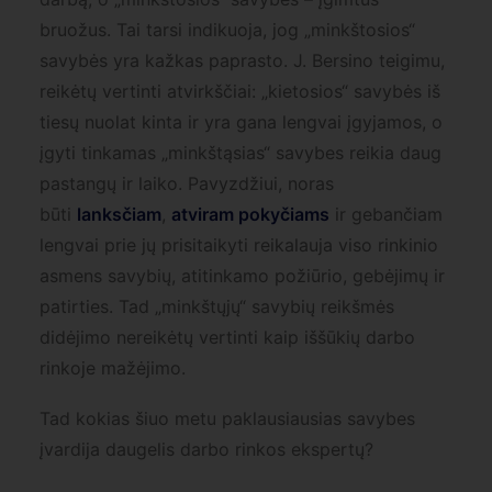
bruožus. Tai tarsi indikuoja, jog „minkštosios“
savybės yra kažkas paprasto. J. Bersino teigimu,
reikėtų vertinti atvirkščiai: „kietosios“ savybės iš
tiesų nuolat kinta ir yra gana lengvai įgyjamos, o
įgyti tinkamas „minkštąsias“ savybes reikia daug
pastangų ir laiko. Pavyzdžiui, noras
būti
lanksčiam
,
atviram pokyčiams
ir gebančiam
lengvai prie jų prisitaikyti reikalauja viso rinkinio
asmens savybių, atitinkamo požiūrio, gebėjimų ir
patirties. Tad „minkštųjų“ savybių reikšmės
didėjimo nereikėtų vertinti kaip iššūkių darbo
rinkoje mažėjimo.
Tad kokias šiuo metu paklausiausias savybes
įvardija daugelis darbo rinkos ekspertų?