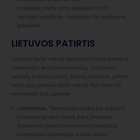
Daugelyje įvairių sričių paklausūs ir itin
vertinami analitiniai, rinkodaros bei pardavimų
gebėjimai.
LIETUVOS PATIRTIS
Lietuvos darbo rinkoje pastebimos labai panašios
tendencijos. Analizuodami mūsų, „Emplonet“
vykdytų projektų patirtį, Klientų lūkesčius, galime
teigti, jog Lietuvos darbo rinkoje šiuo metu itin
vertinamos šios savybės:
Lankstumas.
Technologijų plėtra bei didėjanti
konkurencija daro didelę įtaką įmonėms.
Siekdamos įgauti konkurencinį pranašumą,
kompanijos optimizuoja įvairius darbo