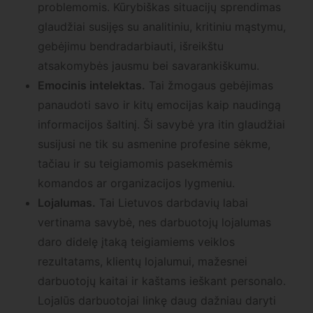
problemomis. Kūrybiškas situacijų sprendimas
glaudžiai susijęs su analitiniu, kritiniu mąstymu,
gebėjimu bendradarbiauti, išreikštu
atsakomybės jausmu bei savarankiškumu.
Emocinis intelektas.
Tai žmogaus gebėjimas
panaudoti savo ir kitų emocijas kaip naudingą
informacijos šaltinį. Ši savybė yra itin glaudžiai
susijusi ne tik su asmenine profesine sėkme,
tačiau ir su teigiamomis pasekmėmis
komandos ar organizacijos lygmeniu.
Lojalumas.
Tai Lietuvos darbdavių labai
vertinama savybė, nes darbuotojų lojalumas
daro didelę įtaką teigiamiems veiklos
rezultatams, klientų lojalumui, mažesnei
darbuotojų kaitai ir kaštams ieškant personalo.
Lojalūs darbuotojai linkę daug dažniau daryti