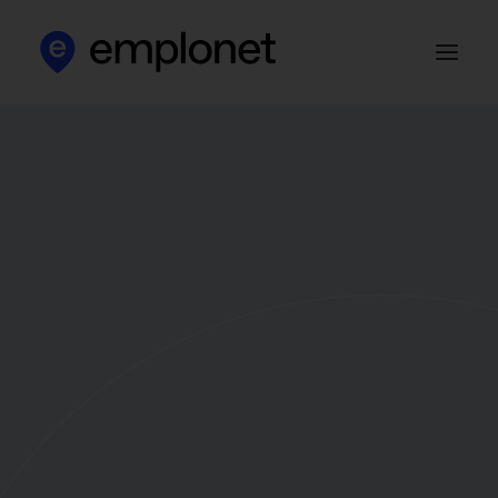
Apie mus
Klientams
Kandidatams
Darbo skelbimai
HR blog‘as
Kontaktai