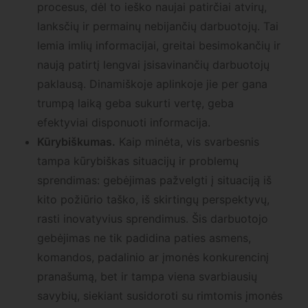
procesus, dėl to ieško naujai patirčiai atvirų,
lanksčių ir permainų nebijančių darbuotojų. Tai
lemia imlių informacijai, greitai besimokančių ir
naują patirtį lengvai įsisavinančių darbuotojų
paklausą. Dinamiškoje aplinkoje jie per gana
trumpą laiką geba sukurti vertę, geba
efektyviai disponuoti informacija.
Kūrybiškumas.
Kaip minėta, vis svarbesnis
tampa kūrybiškas situacijų ir problemų
sprendimas: gebėjimas pažvelgti į situaciją iš
kito požiūrio taško, iš skirtingų perspektyvų,
rasti inovatyvius sprendimus. Šis darbuotojo
gebėjimas ne tik padidina paties asmens,
komandos, padalinio ar įmonės konkurencinį
pranašumą, bet ir tampa viena svarbiausių
savybių, siekiant susidoroti su rimtomis įmonės