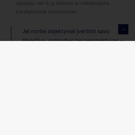
daugiau, nei iš jų tikimasi ar reikalaujama
pareiginiuose nuostatuose.
Jei norite objektyviai įvertinti savo
lūkesčius, galimybes bei perspektyvas –
kviečiame į
karjeros konsultaciją
.
SUSISIEKIME
Paskutinės naujienos