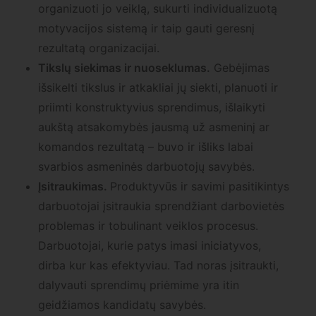
organizuoti jo veiklą, sukurti individualizuotą
motyvacijos sistemą ir taip gauti geresnį
rezultatą organizacijai.
Tikslų siekimas ir nuoseklumas.
Gebėjimas
išsikelti tikslus ir atkakliai jų siekti, planuoti ir
priimti konstruktyvius sprendimus, išlaikyti
aukštą atsakomybės jausmą už asmeninį ar
komandos rezultatą – buvo ir išliks labai
svarbios asmeninės darbuotojų savybės.
Įsitraukimas.
Produktyvūs ir savimi pasitikintys
darbuotojai įsitraukia sprendžiant darbovietės
problemas ir tobulinant veiklos procesus.
Darbuotojai, kurie patys imasi iniciatyvos,
dirba kur kas efektyviau. Tad noras įsitraukti,
dalyvauti sprendimų priėmime yra itin
geidžiamos kandidatų savybės.