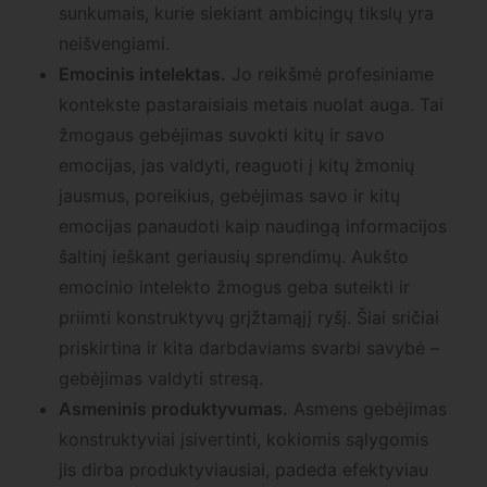
sunkumais, kurie siekiant ambicingų tikslų yra
neišvengiami.
Emocinis intelektas.
Jo reikšmė profesiniame
kontekste pastaraisiais metais nuolat auga. Tai
žmogaus gebėjimas suvokti kitų ir savo
emocijas, jas valdyti, reaguoti į kitų žmonių
jausmus, poreikius, gebėjimas savo ir kitų
emocijas panaudoti kaip naudingą informacijos
šaltinį ieškant geriausių sprendimų. Aukšto
emocinio intelekto žmogus geba suteikti ir
priimti konstruktyvų grįžtamąjį ryšį. Šiai sričiai
priskirtina ir kita darbdaviams svarbi savybė –
gebėjimas valdyti stresą.
Asmeninis produktyvumas.
Asmens gebėjimas
konstruktyviai įsivertinti, kokiomis sąlygomis
jis dirba produktyviausiai, padeda efektyviau