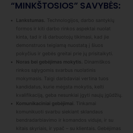
“MINKŠTOSIOS” SAVYBĖS:
Lankstumas.
Technologijos, darbo santykių
formos ir kiti darbo rinkos aspektai nuolat
kinta, tad ir iš darbuotojų tikimasi, kad jie
demonstruos teigiamą nuostatą į šiuos
pokyčius ir gebės greitai prie jų prisitaikyti.
Noras bei gebėjimas mokytis.
Dinamiškos
rinkos sąlygomis svarbus nuolatinis
mokymasis. Taigi darbdaviai vertina tuos
kandidatus, kurie mėgsta mokytis, kelti
kvalifikaciją, geba nesunkiai įgyti naujų įgūdžių.
Komunikaciniai gebėjimai
. Tinkamai
komunikuoti svarbu siekiant sklandaus
bendradarbiavimo ir komandos viduje, ir su
kitais skyriais, ir ypač – su klientais. Gebėjimas