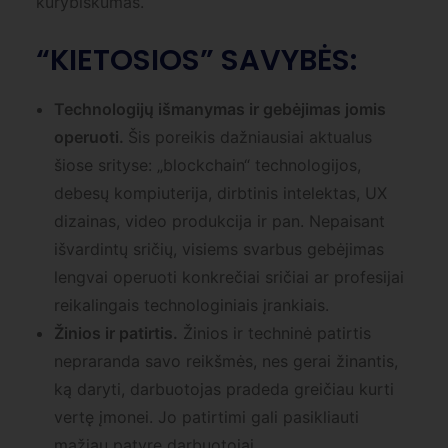
kūrybiškumas.
“KIETOSIOS” SAVYBĖS:
Technologijų išmanymas ir gebėjimas jomis
operuoti.
Šis poreikis dažniausiai aktualus
šiose srityse: „blockchain“ technologijos,
debesų kompiuterija, dirbtinis intelektas, UX
dizainas, video produkcija ir pan. Nepaisant
išvardintų sričių, visiems svarbus gebėjimas
lengvai operuoti konkrečiai sričiai ar profesijai
reikalingais technologiniais įrankiais.
Žinios ir patirtis.
Žinios ir techninė patirtis
nepraranda savo reikšmės, nes gerai žinantis,
ką daryti, darbuotojas pradeda greičiau kurti
vertę įmonei. Jo patirtimi gali pasikliauti
mažiau patyrę darbuotojai.